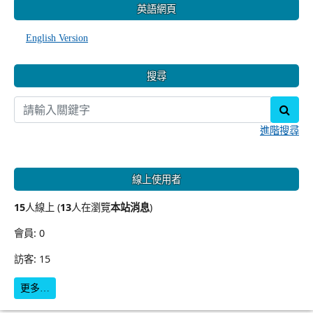
英語網頁
English Version
搜尋
sear
進階搜尋
線上使用者
15
人線上 (
13
人在瀏覽
本站消息
)
會員: 0
訪客: 15
更多…