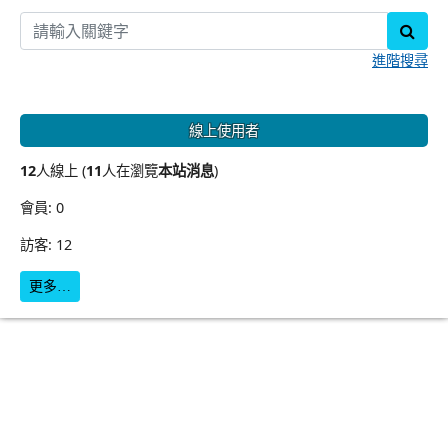
sear
進階搜尋
線上使用者
12
人線上 (
11
人在瀏覽
本站消息
)
會員: 0
訪客: 12
更多…