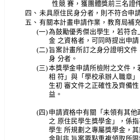
性競 賽，獲團體獎前三名證
四、
未具原住民身分者，則不符合申
五、
有關本計畫申請作業，教育局補
(一)
為鼓勵優秀傑出學生，若符合
金 之資格者，可同時提出申請
(二)
旨案計畫所訂之身分證明文件
身 分者。
(三)
本獎學金申請所檢附之文件，
相 符」與「學校承辦人職章
生初 審文件之正確性及齊備
益。
(四)
申請資格中有關「未領有其他
之 原住民學生獎學金」，係
學生 所規劃之專屬獎學金，
金則非 旨案要點重複領取所