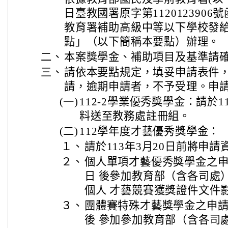
日臺教國署原字第112012390
教育署補助高級中等以下學校發
點」（以下簡稱本要點）辦理。
二、
本案獎學金、補助項目及基準請
三、
請依本要點規定，填妥申請表件，
請，逾期申請者，不予受理。申
(一)
112-2學業優秀獎學金：請於1
料送至教務處註冊組。
(二)
112學年度才藝優秀獎學金：
１、
請於113年3月20日前
將申請
２、
個人單項才藝優秀獎學金之申請
日 後參加教育部（含各司處
個人 才藝競賽獲獎證件文件
３、
團體賽特殊才藝獎學金之申請人
後 參加參加教育部（含各司