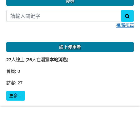
搜尋
sear
進階搜尋
線上使用者
27
人線上 (
26
人在瀏覽
本站消息
)
會員: 0
訪客: 27
更多…