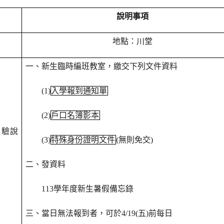
說明事項
地點：川堂
一、新生臨時編班教室，繳交下列文件資料
(1)
入學報到通知單
(2)
戶口名簿影本
測驗說
(3)
特殊身份證明文件
(
無則免交)
二、發資料
113
學年度新生暑假備忘錄
三、當日無法報到者，可於4/19(五)前每日