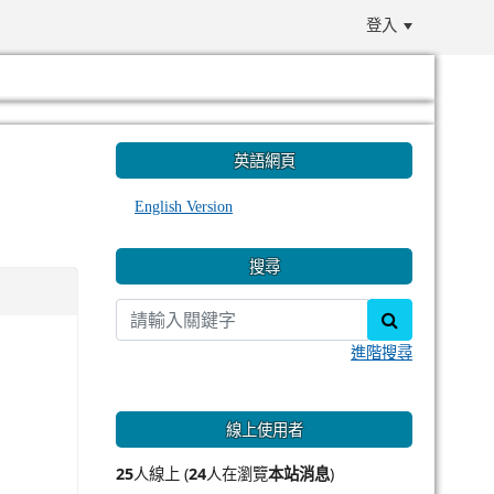
登入
:::
英語網頁
English Version
搜尋
search
進階搜尋
線上使用者
25
人線上 (
24
人在瀏覽
本站消息
)