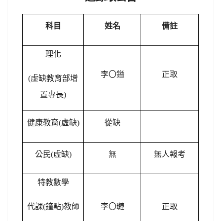
科目
姓名
備註
理化
李
〇
鎰
正取
(
虛缺教育部增
置專長)
健康教育(虛缺)
從缺
公民(虛缺)
無
無人報考
特教數學
代課(鐘點)教師
李
〇
璉
正取