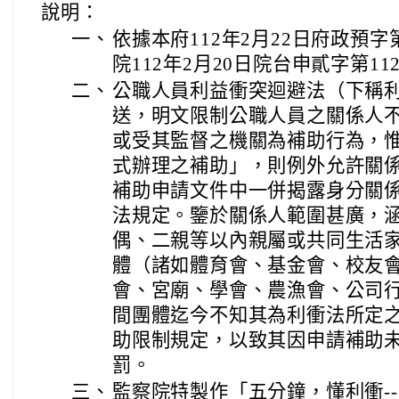
說明：
一、
依據本府112年2月22日府政預字第
院112年2月20日院台申貳字第112
二、
公職人員利益衝突迴避法（下稱
送，明文限制公職人員之關係人
或受其監督之機關為補助行為，
式辦理之補助」，則例外允許關
補助申請文件中一併揭露身分關
法規定。鑒於關係人範圍甚廣，
偶、二親等以內親屬或共同生活
體（諸如體育會、基金會、校友
會、宮廟、學會、農漁會、公司
間團體迄今不知其為利衝法所定
助限制規定，以致其因申請補助
罰。
三、
監察院特製作「五分鐘，懂利衝-