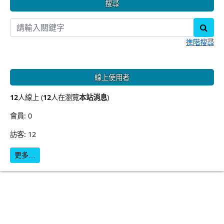
搜尋
sear
進階搜尋
線上使用者
12
人線上 (
12
人在瀏覽
本站消息
)
會員: 0
訪客: 12
更多…