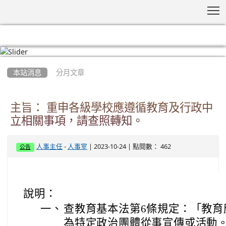
T
:::
本站消息
分月文章
主旨： 重申各級學校應遵循教育及行政中
立相關事項，請查照轉知。
-
| 2023-10-24 | 點閱數： 462
人事主任
人事室
公告
說明：
一、
查教育基本法第6條規定：「教育
為特定政治團體從事宣傳或活動