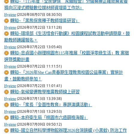
轉知~「115年度『全民健保 永續經營』分級醫療正確就醫素養
導向沉浸式體驗數位媒材師資增能工作坊」
(2026年08月07日 08:30:50)
Hygiene
轉知~「黑熊保育種子教師增能研習」
(2026年07月22日 13:11:28)
Hygiene
轉知~環境部《生活惜食行動課》校園課程試教活動申請簡章，鼓
勵教師踴躍報名。
(2026年07月22日 13:05:40)
Hygiene
轉知~忠貞國小辦理桃園市115年推展「校園淨零綠生活」教 案徵
選暨獎勵計畫
(2026年07月22日 11:11:51)
Hygiene
轉知~「2026年She Can青春期生理教育校園公益專案」實施計
畫，鼓勵教師參加！
(2026年07月22日 11:01:41)
Hygiene
轉知~氣候變遷教學推廣教師線上研習
(2026年07月13日 13:39:38)
Hygiene
轉知~「家長『全面性教育』專題演講活動」
(2026年07月13日 13:29:53)
Hygiene
轉知~本府衛生局「桃園市六癌篩檢海報」
(2026年07月09日 09:50:12)
Hygiene
轉知~國立自然科學博物館辦理2026台灣鋏蠓 (小黑蚊) 防治工作