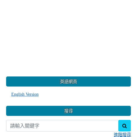
:::
英語網頁
English Version
搜尋
sear
進階搜尋