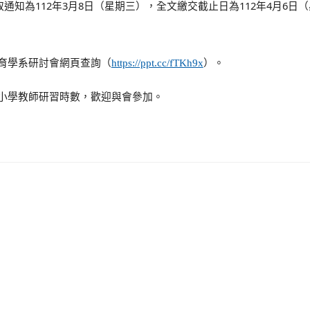
112
3
8
112
4
6
取通知為
年
月
日（星期三），全文繳交截止日為
年
月
日（
育學系研討會網頁查詢（
https://ppt.cc/fTKh9x
）。
小學教師研習時數，歡迎與會參加。