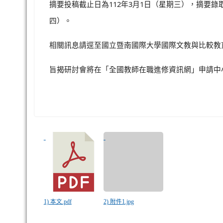
112
3
1
摘要投稿截止日為
年
月
日（星期三），摘要錄
四）。
相關訊息請逕至國立暨南國際大學國際文教與比較教
旨揭研討會將在「全國教師在職進修資訊網」申請中
1) 本文.pdf
2) 附件1.jpg