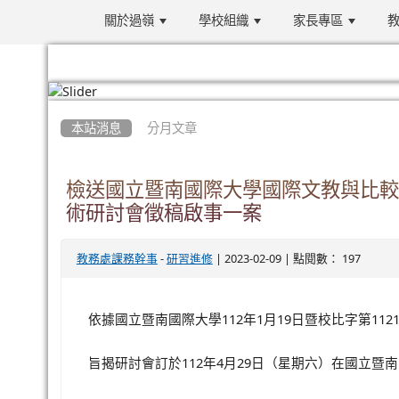
關於過嶺
學校組織
家長專區
教
:::
本站消息
分月文章
檢送國立暨南國際大學國際文教與比較
術研討會徵稿啟事一案
-
| 2023-02-09 | 點閱數： 197
教務處課務幹事
研習進修
112
1
19
112
依據國立暨南國際大學
年
月
日暨校比字第
112
4
29
旨揭研討會訂於
年
月
日（星期六）在國立暨南