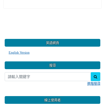
:::
英語網頁
English Version
搜尋
sear
進階搜尋
線上使用者