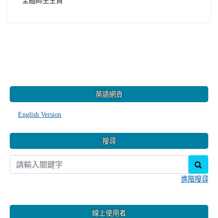
全體師生仝賀
:::
英語網頁
English Version
搜尋
sear
進階搜尋
線上使用者