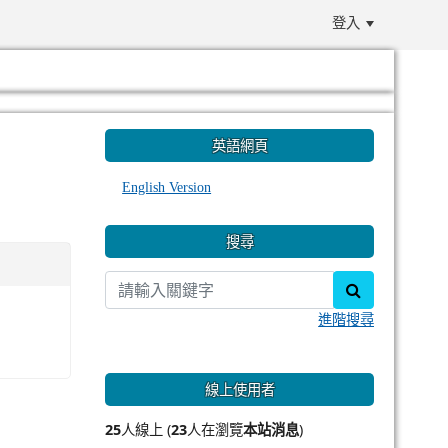
登入
:::
英語網頁
English Version
搜尋
search
進階搜尋
線上使用者
25
人線上 (
23
人在瀏覽
本站消息
)