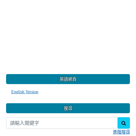
:::
英語網頁
English Version
搜尋
sear
進階搜尋