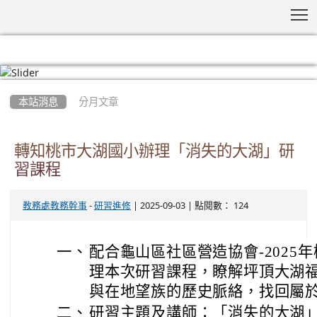
T
:::
本站消息
分月文章
轉知桃市大湖國小辦理「消失的大湖」研
習課程
-
| 2025-09-03 | 點閱數： 124
教務處教務幹事
研習進修
一、
配合龜山區社區營造協會-2025
理本次研習課程，瞭解坪頂大湖
與在地望族的歷史脈絡，找回屬
二、
研習主題及講師：「消失的大湖」