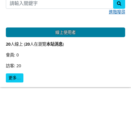
sear
進階搜尋
線上使用者
20
人線上 (
20
人在瀏覽
本站消息
)
會員: 0
訪客: 20
更多…