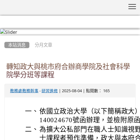
T
:::
本站消息
分月文章
轉知政大與桃市府合辦商學院及社會科學
院學分班等課程
-
| 2025-08-04 | 點閱數： 165
教務處教務幹事
研習進修
一、
依國立政治大學（以下簡稱政大）1
140024670號函辦理，並檢附原
二、
為擴大公私部門在職人士知識視
士課程者預作準備，政大與本府