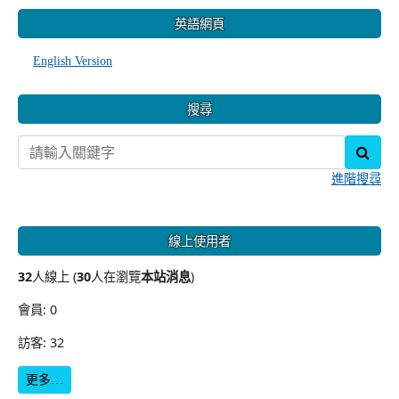
:::
英語網頁
English Version
搜尋
sear
進階搜尋
線上使用者
32
人線上 (
30
人在瀏覽
本站消息
)
會員: 0
訪客: 32
更多…