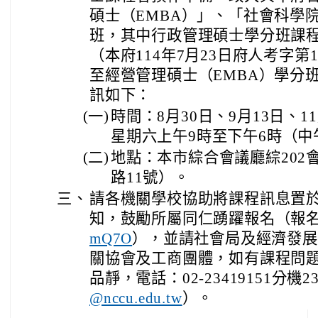
碩士（EMBA）」、「社會科學
班，其中行政管理碩士學分班課
（本府114年7月23日府人考字第1
至經營管理碩士（EMBA）學分
訊如下：
(一)
時間：8月30日、9月13日、1
星期六上午9時至下午6時（中
(二)
地點：本市綜合會議廳綜202
路11號）。
三、
請各機關學校協助將課程訊息置
知，鼓勵所屬同仁踴躍報名（報
），並請社會局及經濟發展
mQ7O
關協會及工商團體，如有課程問
品靜，電話：02-23419151分機
）。
@nccu.edu.tw