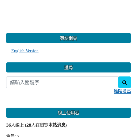
:::
英語網頁
English Version
搜尋
sear
進階搜尋
線上使用者
36
人線上 (
28
人在瀏覽
本站消息
)
會員: 2