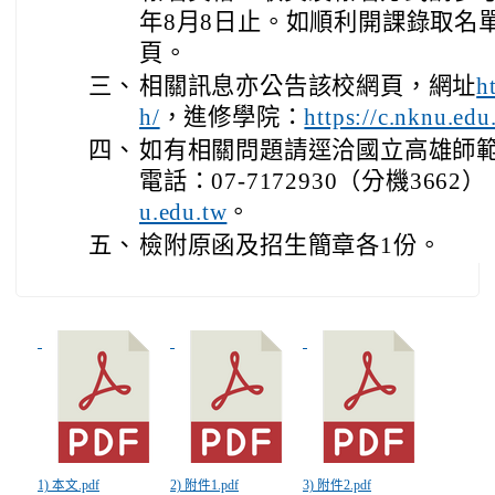
年8月8日止。如順利開課錄取名單
頁。
三、
相關訊息亦公告該校網頁，網址
h
，進修學院：
h/
https://c.nknu.edu
四、
如有相關問題請逕洽國立高雄師
電話：07-7172930（分機366
。
u.edu.tw
五、
檢附原函及招生簡章各1份。
1) 本文.pdf
2) 附件1.pdf
3) 附件2.pdf