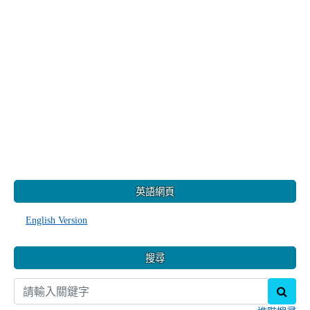
:::
英語網頁
English Version
搜尋
sear