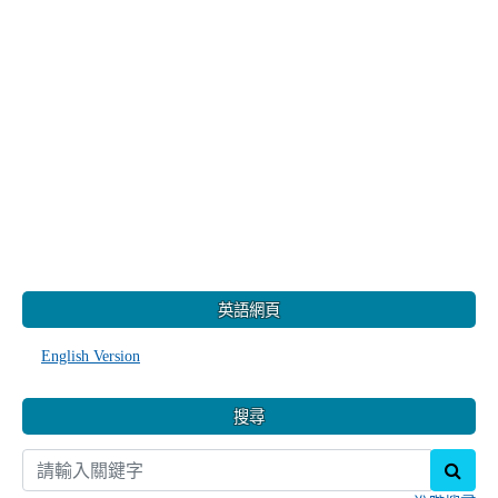
:::
英語網頁
English Version
搜尋
sear