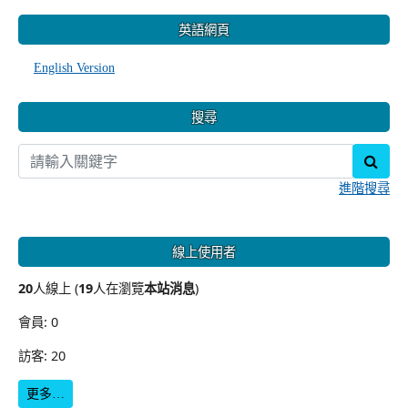
:::
英語網頁
English Version
搜尋
sear
進階搜尋
線上使用者
20
人線上 (
19
人在瀏覽
本站消息
)
會員: 0
訪客: 20
更多…