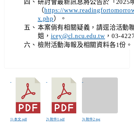
四、
研討會最新訊息將公告於「202
（
https://www.readingfortomorro
）。
x.php
五、
本案倘有相關疑義，請逕洽活動
姐，
，03-422
icey@cl.ncu.edu.tw
六、
檢附活動海報及相關資料各1份。
1) 本文.pdf
2) 附件1.pdf
3) 附件2.jpg