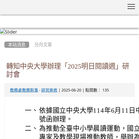
T
:::
本站消息
分月文章
轉知中央大學辦理「2025明日閱讀週」研
討會
-
| 2025-06-20 | 點閱數： 135
教務處教務幹事
研習進修
一、
依據國立中央大學114年6月11日中
號函辦理。
二、
為推動全臺中小學晨讀運動，國
專家及教學現場推動教師，舉辦為