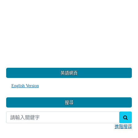
:::
英語網頁
English Version
搜尋
sear
進階搜尋