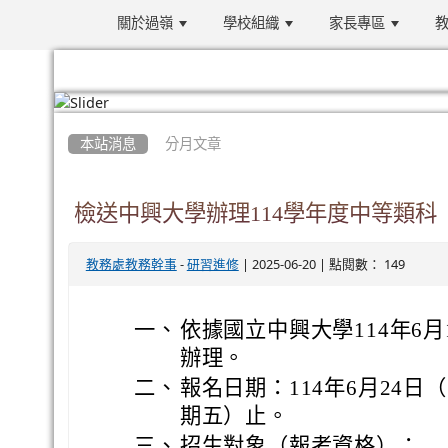
關於過嶺
學校組織
家長專區
教
:::
本站消息
分月文章
檢送中興大學辦理114學年度中等類
-
| 2025-06-20 | 點閱數： 149
教務處教務幹事
研習進修
一、
依據國立中興大學114年6月1
辦理。
二、
報名日期：114年6月24日
期五）止。
三、
招生對象（報考資格）：