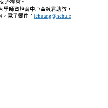
A交流機會。
大學師資培育中心黃綾君助教，
974，電子郵件：
lchuang@nchu.e