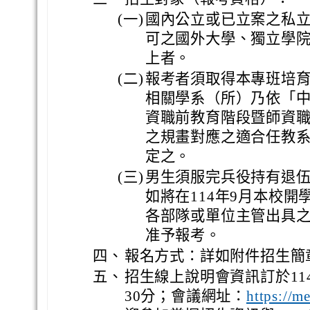
(一)
國內公立或已立案之私
可之國外大學、獨立學
上者。
(二)
報考者須取得本專班培
相關學系（所）乃依「
資職前教育階段暨師資
之規畫對應之適合任教
定之。
(三)
男生須服完兵役持有退
如將在114年9月本校
各部隊或單位主管出具
准予報考。
四、
報名方式：詳如附件招生簡
五、
招生線上說明會資訊訂於11
30分；會議網址：
https://m