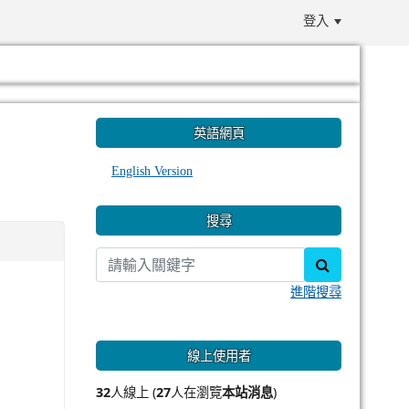
登入
:::
英語網頁
English Version
搜尋
search
進階搜尋
線上使用者
32
人線上 (
27
人在瀏覽
本站消息
)