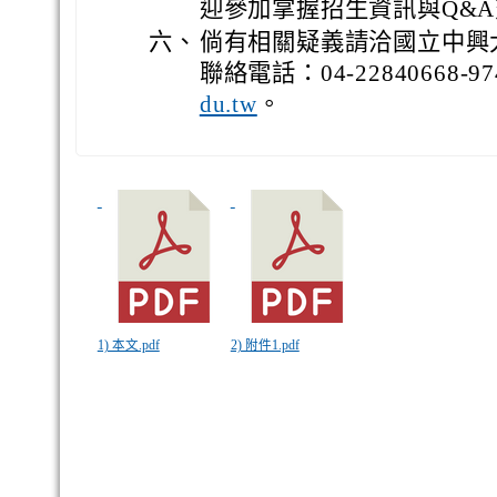
迎參加掌握招生資訊與Q&
六、
倘有相關疑義請洽國立中興
聯絡電話：04-22840668-
。
du.tw
1) 本文.pdf
2) 附件1.pdf