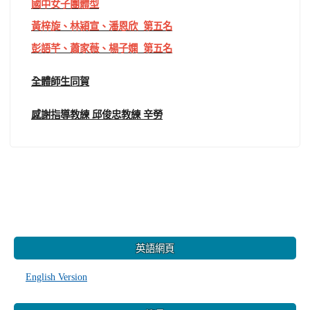
國中女子團體型
黃梓旋、林潁宣、潘恩欣 第五名
彭語芊、蕭家薇、楊子嫻 第五名
全體師生同賀
感謝指導教練 邱俊忠教練 辛勞
:::
英語網頁
English Version