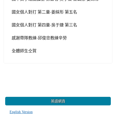
國女個人對打
第二量
姜綵彤
第五名
-
國女個人對打
第四量
吳于婕
第三名
-
感謝帶隊教練
邱俊忠教練辛勞
-
全體師生仝賀
:::
英語網頁
English Version