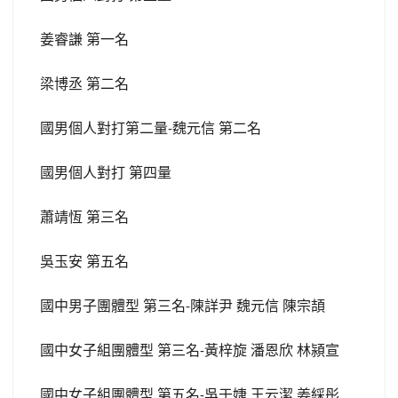
姜睿謙
第一名
梁博丞
第二名
國男個人對打第二量
魏元信
第二名
-
國男個人對打
第四量
蕭靖恆
第三名
吳玉安
第五名
國中男子團體型
第三名
陳詳尹
魏元信
陳宗頡
-
國中女子組團體型
第三名
黃梓旋
潘恩欣
林潁宣
-
國中女子組團體型
第五名
吳于婕
王云潔
姜綵彤
-