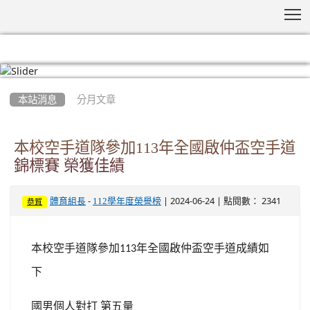
T
:::
本站消息
分月文章
本校空手道隊參加113年全國啟仲盃空手道
錦標賽 榮獲佳績
-
| 2024-06-24 | 點閱數： 2341
體育組長
112學年度榮譽榜
恭賀
本校空手道隊參加
年全國啟仲盃空手道成績如
113
下
國男個人對打
第五量