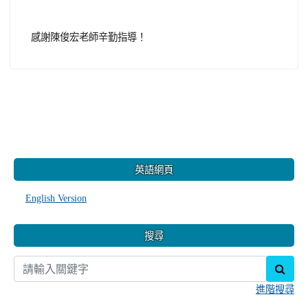
感謝陳俊宏老師辛勤指導！
:::
英語網頁
English Version
搜尋
sear
進階搜尋