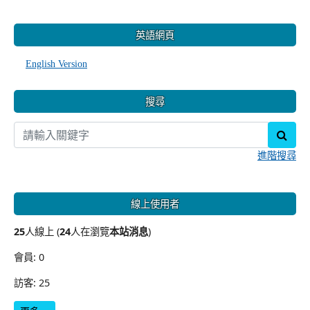
:::
英語網頁
English Version
搜尋
sear
進階搜尋
線上使用者
25
人線上 (
24
人在瀏覽
本站消息
)
會員: 0
訪客: 25