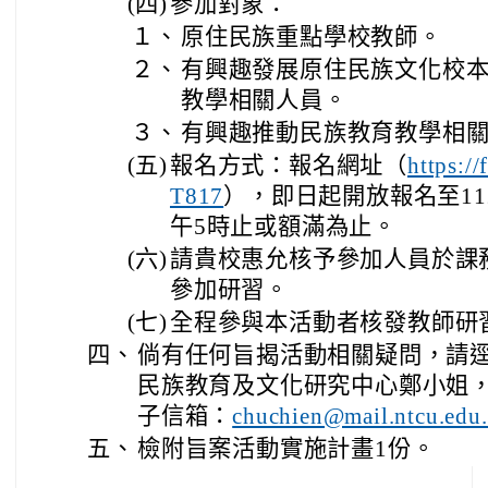
(四)
參加對象：
１、
原住民族重點學校教師。
２、
有興趣發展原住民族文化校
教學相關人員。
３、
有興趣推動民族教育教學相
(五)
報名方式：報名網址（
https:/
），即日起開放報名至11
T817
午5時止或額滿為止。
(六)
請貴校惠允核予參加人員於課
參加研習。
(七)
全程參與本活動者核發教師研
四、
倘有任何旨揭活動相關疑問，請
民族教育及文化研究中心鄭小姐，電話
子信箱：
chuchien@mail.ntcu.edu
五、
檢附旨案活動實施計畫1份。