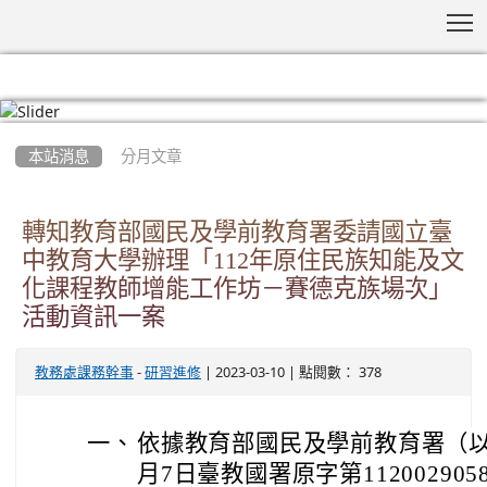
T
:::
本站消息
分月文章
轉知教育部國民及學前教育署委請國立臺
中教育大學辦理「112年原住民族知能及文
化課程教師增能工作坊－賽德克族場次」
活動資訊一案
-
| 2023-03-10 | 點閱數： 378
教務處課務幹事
研習進修
一、
依據教育部國民及學前教育署（以
月7日臺教國署原字第11200290