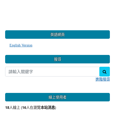
:::
英語網頁
English Version
搜尋
sear
進階搜尋
線上使用者
18
人線上 (
16
人在瀏覽
本站消息
)