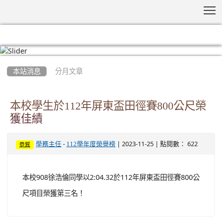
T
:::
本站消息
分月文章
本校學生於112年屏東盃田徑賽800公尺榮
獲佳績
-
| 2023-11-25 | 點閱數： 622
學務主任
112學年度榮譽榜
恭賀
本校908徐浩倫同學以2:04.32於112年屏東盃田徑賽800公
尺項目榮獲第三名！