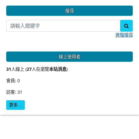
搜尋
sear
進階搜尋
線上使用者
31
人線上 (
27
人在瀏覽
本站消息
)
會員: 0
訪客: 31
更多…