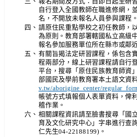
三、
報名期間及方式：自即日起至研
自行登入全國教師在職進修網，
名，不開放未報名人員參與課程
四、
請原住民重點學校之初任教師，
為原則。教育部署轄國私立高級
報名參加服務單位所在縣市或鄰
五、
有關旨揭法定研習課程，係包含
程兩部分，線上研習課程請自行
平台，搜尋「原住民族教育師資
部國民及學前教育署本土語文資
v.tw/aborigine_center/regular_for
帳號方式填報個人表單資料，俾
稽作業。
六、
相關課程資訊請至臉書搜尋「國
育及文化研究中心」字串進行查詢
仁先生04-22188199)。