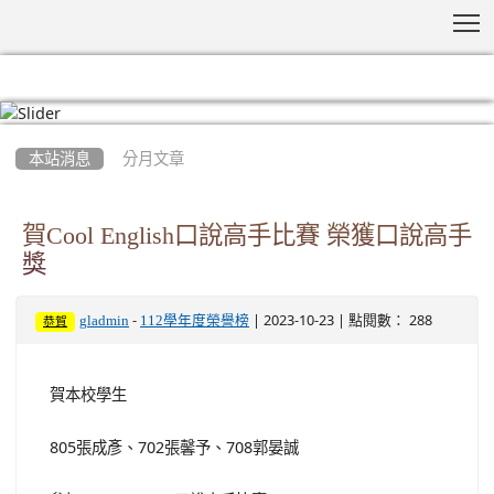
T
:::
本站消息
分月文章
賀Cool English口說高手比賽 榮獲口說高手
獎
-
| 2023-10-23 | 點閱數： 288
gladmin
112學年度榮譽榜
恭賀
賀本校學生
805張成彥、702張馨予、708郭晏誠