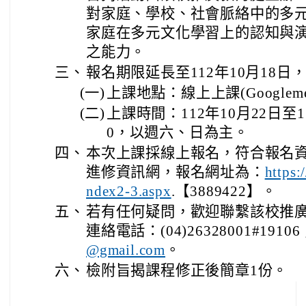
對家庭、學校、社會脈絡中的多
家庭在多元文化學習上的認知與
之能力。
三、
報名期限延長至112年10月18
(一)
上課地點：線上上課(Googleme
(二)
上課時間：112年10月22日至11
0，以週六、日為主。
四、
本次上課採線上報名，符合報名
進修資訊網，報名網址為：
https:
.【3889422】。
ndex2-3.aspx
五、
若有任何疑問，歡迎聯繫該校推
連絡電話：(04)26328001#191
。
@gmail.com
六、
檢附旨揭課程修正後簡章1份。