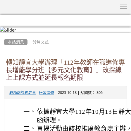
T
:::
本站消息
分月文章
轉知靜宜大學辦理「112年教師在職進修專
長增能學分班【多元文化教育】」改採線
上上課方式並延長報名期限
-
| 2023-10-18 | 點閱數： 305
教務處課務幹事
研習進修
一、
依據靜宜大學112年10月13日靜大推
函辦理。
二、
旨揭活動由該校推廣教育處主辦