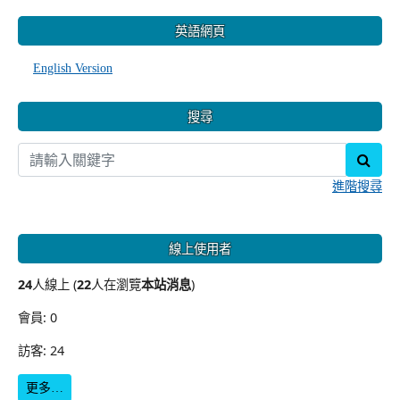
:::
英語網頁
English Version
搜尋
sear
進階搜尋
線上使用者
24
人線上 (
22
人在瀏覽
本站消息
)
會員: 0
訪客: 24
更多…