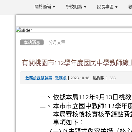
關於過嶺
學校組織
家長專區
教
:::
本站消息
分月文章
有關桃園市112學年度國民中學教師
-
| 2023-10-18 | 點閱數： 383
教務處課務幹事
教務處
一、
依據本局112年9月13日桃教
二、
本市市立國中教師112學
本局審核後核實核予鐘點費
事項如下：
(一)
以主題式內容拍攝（核