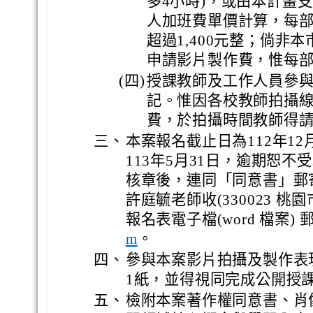
多4小時)，或由本計畫
人加班費單價計算，每
超過1,400元整；倘非
申請影片製作費，惟每部影
(四)
授課教師及工作人員參
記。惟因各校教師拍攝
費，於拍攝時間教師得
三、
本案報名截止日為112年1
113年5月31日，逾期恕
核章後，連同「同意書」郵
許庭毓老師收(330023 桃
報名表電子檔(word 檔案) 
。
m
四、
參與本案影片拍攝及製作表
1紙，並得視同完成公開授課
五、
檢附本案著作權同意書、肖