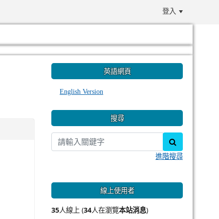
登入
:::
英語網頁
English Version
搜尋
search
進階搜尋
線上使用者
35
人線上 (
34
人在瀏覽
本站消息
)