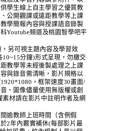
提供學生線上自主學習之優質教
摩、公開觀課或遠距教學等上課
中教學簡報內容與授課語音錄製
Youtube頻道及桃園智學吧平
分鐘，另可視主題內容及學習效
10~15分鐘)形式呈現，勿繳交
遠距教學等未經後製處理之上課
內容與錄音需清晰，影片規格以
920*1080，框架速度30畫面/
影音、圖像儘量使用無版權或創
權素材請在影片中註明作者及網
時間逾教師上班時間（含例假
於2年內覈實補休(每部影片最