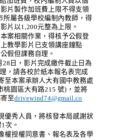
支給加班費，校內編制人員以個
部影片製作加班費上限不得支領
本市所屬各級學校編制內教師，得
片以1,200元整為上限。
與本案相關作業，得核予公假登
線上教學影片已支領講座鐘點
請公假但課務自理。
2月28日，影片完成繳件截止日為
不受理，請各校於紙本報名表完成
寄至本案承辦人大有國中教務處
園市桃園區大有路215 號)，並將
郵寄至
drivewind74@gmail.co
現優秀人員，將核發本局感謝狀
1次。
像權授權同意書、報名表及各學