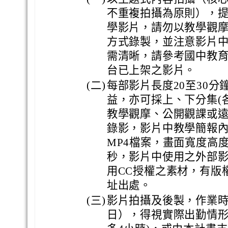
不重複拍攝為原則），
學影片，請勿以教學觀
方式錄製，並注意影片
需清晰，請參考國中教育科
台已上架之影片。
(二)
每部影片長度20至30
益，亦可採上、下分集(各
教學觀摩、公開觀課或
錄影，影片中教學簡報
MP4檔案，畫面寬度高度1
秒，影片中使用之外部
用CC授權之素材，有版
址出處。
(三)
影片拍攝及後製，作業
日），得視實際出勤情形