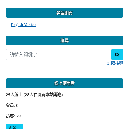
:::
英語網頁
English Version
搜尋
sear
進階搜尋
線上使用者
29
人線上 (
28
人在瀏覽
本站消息
)
會員: 0
訪客: 29
更多…