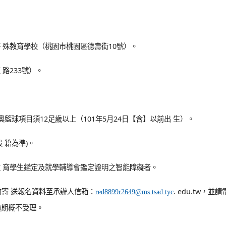
 殊教育學校（桃園市桃園區德壽街10號）。
路233號）。
奧籃球項目須12足歲以上（101年5月24日【含】以前出 生）。
 籍為準)。
 育學生鑑定及就學輔導會鑑定證明之智能障礙者。
時前寄 送報名資料至承辦人信箱：
. edu.tw，並
red8899r2649@ms.tsad.tyc
，逾期概不受理。