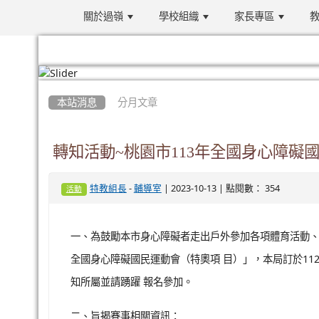
關於過嶺
學校組織
家長專區
教
:::
本站消息
分月文章
轉知活動~桃園市113年全國身心障礙
-
| 2023-10-13 | 點閱數： 354
特教組長
輔導室
活動
一、為鼓勵本市身心障礙者走出戶外參加各項體育活動、提
全國身心障礙國民運動會（特奧項 目）」，本局訂於112
知所屬並請踴躍 報名參加。
二、旨揭賽事相關資訊：