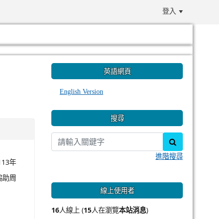
登入
:::
英語網頁
English Version
搜尋
search
進階搜尋
13年
協助周
線上使用者
16
人線上 (
15
人在瀏覽
本站消息
)