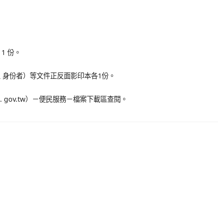
1 份。
 身份者）等文件正反面影印本各1份。
. gov.tw）－便民服務－檔案下載區查閱。