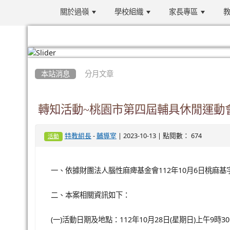
關於過嶺
學校組織
家長專區
教
:::
本站消息
分月文章
轉知活動~桃園市第四屆輔具休閒運動
-
| 2023-10-13 | 點閱數： 674
特教組長
輔導室
活動
一、依據財團法人腦性麻痺基金會112年10月6日桃麻基字第
二、本案相關資訊如下：
(一)活動日期及地點：112年10月28日(星期日)上午9