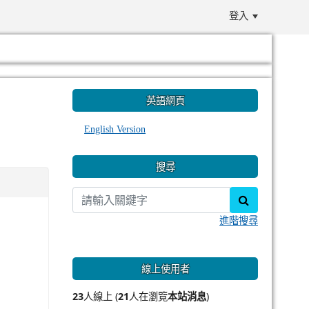
登入
:::
英語網頁
English Version
搜尋
search
進階搜尋
線上使用者
23
人線上 (
21
人在瀏覽
本站消息
)