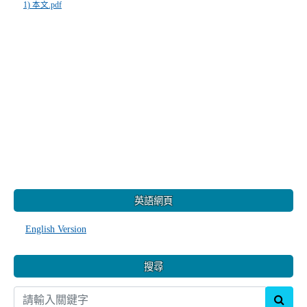
1) 本文.pdf
:::
英語網頁
English Version
搜尋
sear