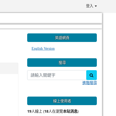
登入
:::
英語網頁
English Version
搜尋
search
進階搜尋
線上使用者
19
人線上 (
18
人在瀏覽
本站消息
)