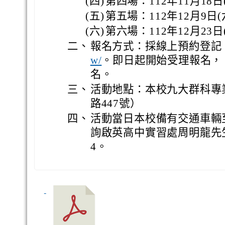
(四)
第四場：112年11月18日
(五)
第五場：112年12月9日(
(六)
第六場：112年12月23日
二、
報名方式：採線上預約登記
。即日起開始受理報名， 
w/
名。
三、
活動地點：本校九大群科專
路447號）
四、
活動當日本校備有交通車輛
詢啟英高中實習處周明龍先生，電
4。