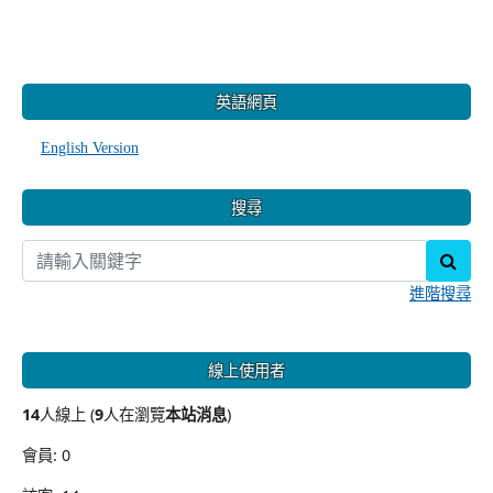
:::
英語網頁
English Version
搜尋
sear
進階搜尋
線上使用者
14
人線上 (
9
人在瀏覽
本站消息
)
會員: 0