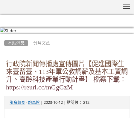
T
:::
本站消息
分月文章
行政院新聞傳播處宣傳圖片【促進國際生
來臺留臺、113年軍公教調薪及基本工資調
升、高齡科技產業行動計畫】 檔案下載：
https://reurl.cc/mGgGzM
-
| 2023-10-12 | 點閱數： 212
訓育組長
跑馬燈