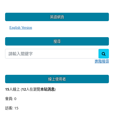
:::
英語網頁
English Version
搜尋
sear
進階搜尋
線上使用者
15
人線上 (
12
人在瀏覽
本站消息
)
會員: 0
訪客: 15