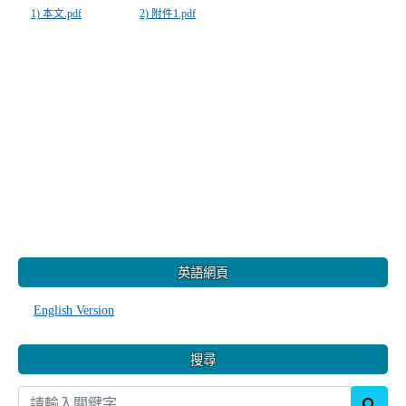
1) 本文.pdf
2) 附件1.pdf
:::
英語網頁
English Version
搜尋
sear