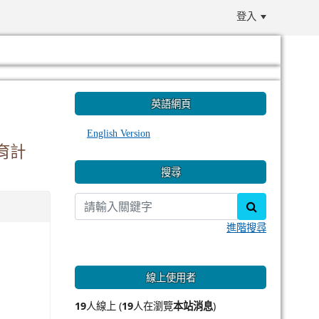
登入
:::
英語網頁
English Version
育計
搜尋
search
進階搜尋
線上使用者
19
人線上 (
19
人在瀏覽
本站消息
)