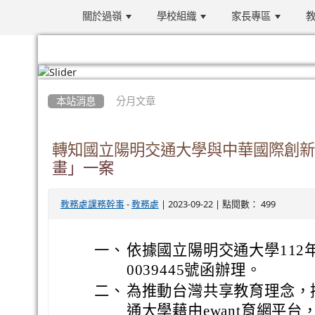
關於過嶺
學校組織
家長專區
教
:::
本站消息
分月文章
轉知國立陽明交通大學與中華國際創新
畫」一案
-
| 2023-09-22 | 點閱數： 499
教務處課務幹事
教務處
一、
依據國立陽明交通大學112年
0039445號函辦理。
二、
為推動台灣共享教育理念，
通大學藉由ewant育網平