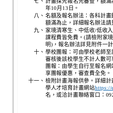
七、
計畫採先報名先審查，額滿
年10月13日。
八、
名額及報名辦法：各科計畫
額滿為止，詳細報名辦法請
九、
家境清寒生、中低收/低收
課程費皆免費。(請檢附家
明)，報名辦法詳見附件一
十、
學校團報：可由學校老師至
審核後該校學生不計人數可
團報：由學生自行至報名網
享團報優惠，審查費全免。
十一、
檢附計畫海報供參。詳細計
學人才培育計畫網站
https:/
名，或洽計畫聯絡窗口：092