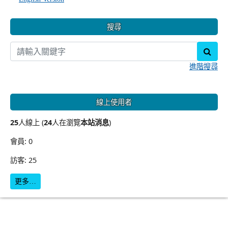
搜尋
sear
進階搜尋
線上使用者
25
人線上 (
24
人在瀏覽
本站消息
)
會員: 0
訪客: 25
更多…