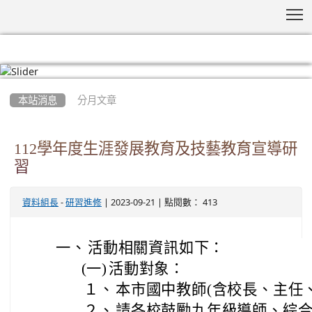
T
:::
本站消息
分月文章
112學年度生涯發展教育及技藝教育宣導研
習
-
| 2023-09-21 | 點閱數： 413
資料組長
研習進修
一、
活動相關資訊如下：
(一)
活動對象：
１、
本市國中教師(含校長、主任
２、
請各校鼓勵九年級導師、綜