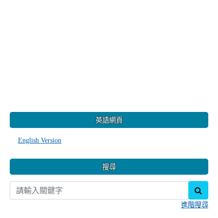
:::
英語網頁
English Version
搜尋
sear
進階搜尋