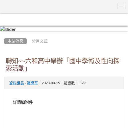
T
:::
本站消息
分月文章
轉知~~六和高中舉辦「國中學術及性向探
索活動」
-
| 2023-09-15 | 點閱數： 329
資料組長
輔導室
詳情如附件