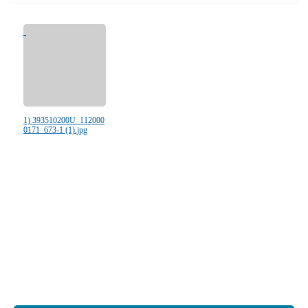
1) 393510200U_112000
0171_673-1 (1).jpg
:::