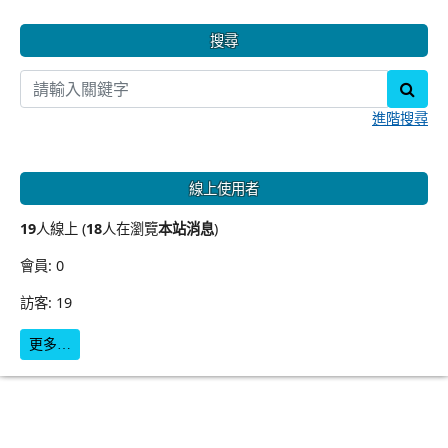
搜尋
sear
進階搜尋
線上使用者
19
人線上 (
18
人在瀏覽
本站消息
)
會員: 0
訪客: 19
更多…