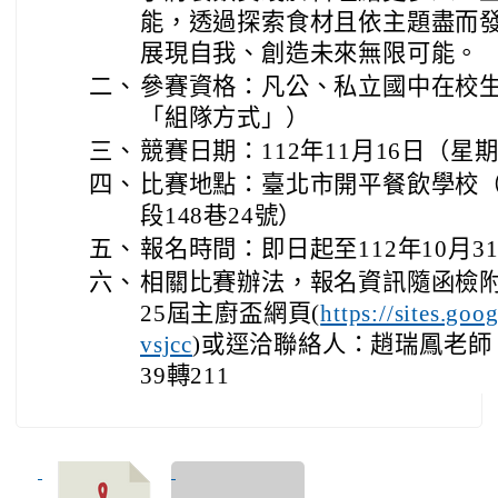
能，透過探索食材且依主題盡而
展現自我、創造未來無限可能。
二、
參賽資格：凡公、私立國中在校
「組隊方式」）
三、
競賽日期：112年11月16日（星期四）
四、
比賽地點：臺北市開平餐飲學校
段148巷24號）
五、
報名時間：即日起至112年10月31日
六、
相關比賽辦法，報名資訊隨函檢
25屆主廚盃網頁(
https://sites.goo
)或逕洽聯絡人：趙瑞鳳老師，連
vsjcc
39轉211