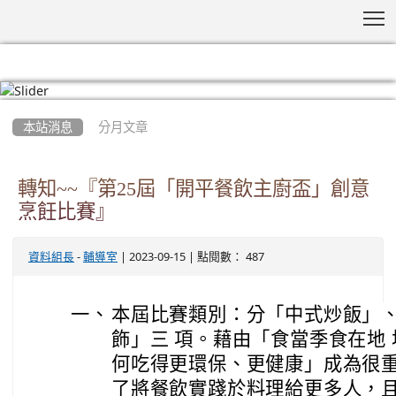
T
:::
本站消息
分月文章
轉知~~『第25屆「開平餐飲主廚盃」創意
烹飪比賽』
-
| 2023-09-15 | 點閱數： 487
資料組長
輔導室
一、
本屆比賽類別：分「中式炒飯」
飾」三 項。藉由「食當季食在地
何吃得更環保、更健康」成為很
了將餐飲實踐於料理給更多人，