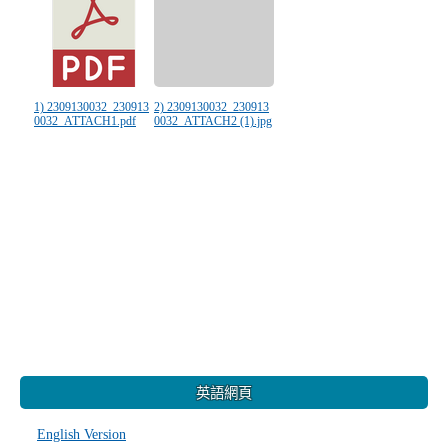
1) 2309130032_230913
2) 2309130032_230913
0032_ATTACH1.pdf
0032_ATTACH2 (1).jpg
:::
英語網頁
English Version