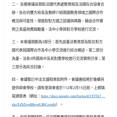
二、 旨揭會議由我駐法國代表處教育組及法國在台協會合
辦，旨在向雙方校長及教師介紹兩國教育領域之國際合作
概況與可能性，增進對對方國之認識與興趣、藉由合作實
例之長遠效應鼓勵臺、法中小學與對方學校進行交流。
三、 本會議規劃為3部分：首先由臺法教育部及駐在對方
國代表就國際合作及中小學交流進行綜合概述，第二部分
為臺、法各3所國高中及其對應學校進行交流實例分享；第
三部分為綜合討論。
四、 會議暫訂中法文議程表如附件，會議連結將於後續另
提供與會學校。請有意與會者於112年2月15日前，上網填
寫調查表（網址：
https://docs.google.com/forms/d/1TfTk7 ...
）。
xkoTsNZpyd0leypURtCo/edit
五、 如有相關疑問，可洽國教署原特組國際科李鈺美專員