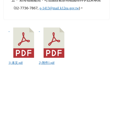
（02-7736-7867,
)。
e-1413@mail.k12ea.gov.tw
1) 本文.pdf
2) 附件1.pdf