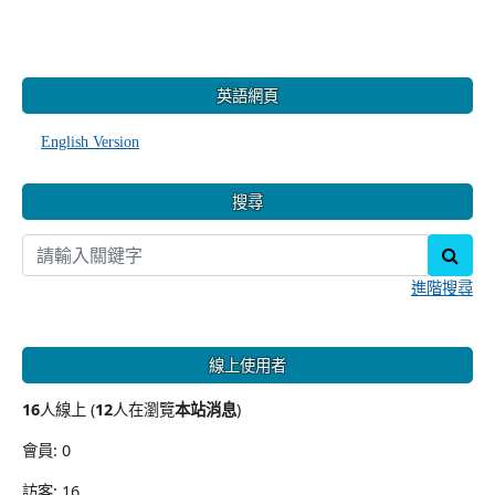
:::
英語網頁
English Version
搜尋
sear
進階搜尋
線上使用者
16
人線上 (
12
人在瀏覽
本站消息
)
會員: 0
訪客: 16