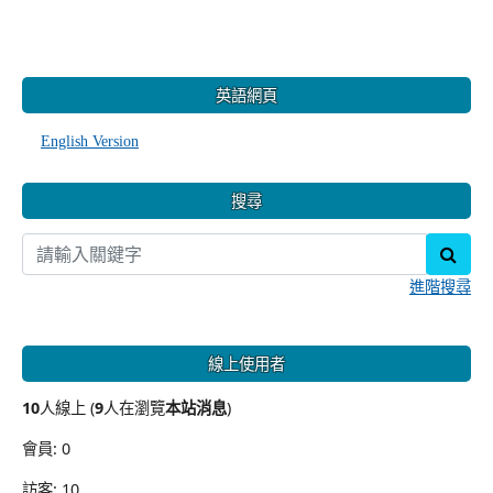
:::
英語網頁
English Version
搜尋
sear
進階搜尋
線上使用者
10
人線上 (
9
人在瀏覽
本站消息
)
會員: 0
訪客: 10