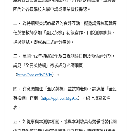
國內外各級學校入學申請或畢業檢核採認。
二、 為持續與英語教學界的良好互動，擬邀請貴校現職專
任英語教師參加「全民英檢」初級寫作、口說測驗訓練，
通過測試，即成為正式評分老師。
三、 民國112年初級寫作及口說測驗日期及預估評分期，
請見「全民英檢網」徵求評分老師網頁
（
）。
https://ppt.cc/fvPVJx
四、 有意願擔任「全民英檢」監試的老師，請連結「全民
英檢網」官網（
），線上填寫報名
https://ppt.cc/fMgaCx
表。
五、 如從事與本測驗相關、或與本測驗具有競爭或替代關
係之其他英語能力檢定測驗相關之教學、補習或教材書編