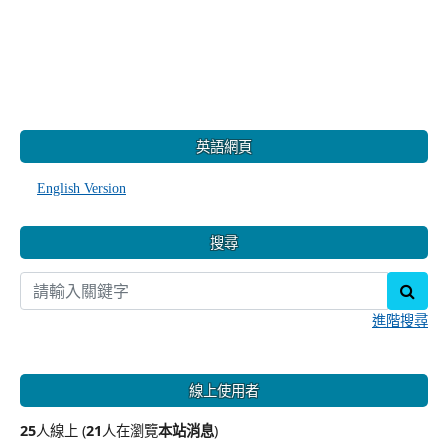
:::
英語網頁
English Version
搜尋
sear
進階搜尋
線上使用者
25
人線上 (
21
人在瀏覽
本站消息
)