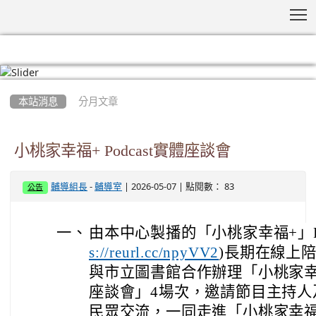
T
:::
本站消息
分月文章
小桃家幸福+ Podcast實體座談會
-
| 2026-05-07 | 點閱數： 83
輔導組長
輔導室
公告
一、
由本中心製播的「小桃家幸福+」Pod
)長期在線上
s://reurl.cc/npyVV2
與市立圖書館合作辦理「小桃家幸福+ 
座談會」4場次，邀請節目主持人
民眾交流，一同走進「小桃家幸