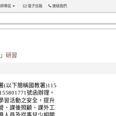
師專區
電子信箱
連絡我們
:::