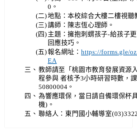
0。
(二)
地點：本校綜合大樓二樓視聽
(三)
講師：陳志恆心理師。
(四)
主題：擁抱刺蝟孩子-給孩子
回應技巧。
(五)
報名網址：
https://forms.gle
EA
三、
教師請至「桃園市教育發展資源
程參與 者核予3小時研習時數，課程編
50800004。
四、
為響應環保，當日請自備環保杯具
機)。
五、
聯絡人：東門國小輔導室(03)3322