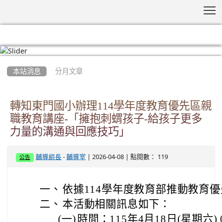
T
:::
本站消息
分月文章
轉知東門國小辦理114學年度教育優先區親
職教育講座-「擁抱刺蝟孩子-給孩子更多
力量的溝通與回應技巧」
-
| 2026-04-08 | 點閱數： 119
輔導組長
輔導室
公告
一、
依據114學年度教育部推動教育
二、
本活動相關訊息如下：
(一)
時間：115年4月18日(星期六) 09