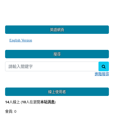
:::
英語網頁
English Version
搜尋
sear
進階搜尋
線上使用者
14
人線上 (
10
人在瀏覽
本站消息
)
會員: 0