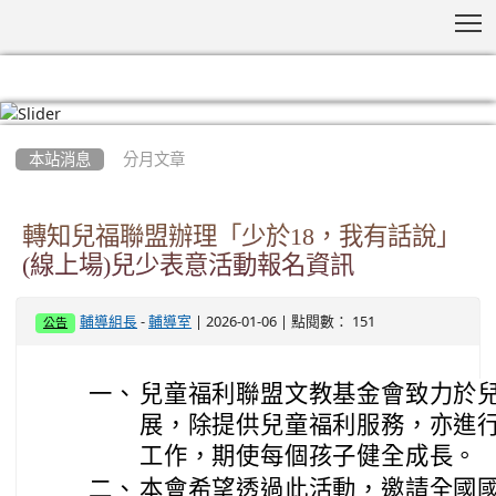
T
:::
本站消息
分月文章
轉知兒福聯盟辦理「少於18，我有話說」
(線上場)兒少表意活動報名資訊
-
| 2026-01-06 | 點閱數： 151
輔導組長
輔導室
公告
一、
兒童福利聯盟文教基金會致力於
展，除提供兒童福利服務，亦進
工作，期使每個孩子健全成長。
二、
本會希望透過此活動，邀請全國