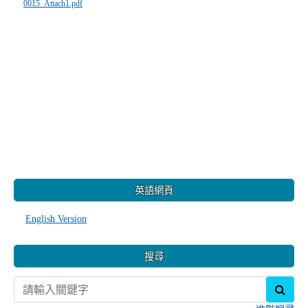
0015_Attach1.pdf
:::
英語網頁
English Version
搜尋
sear